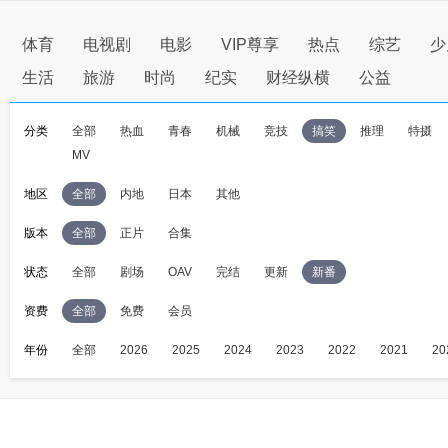
体育
电视剧
电影
VIP尊享
热点
综艺
少
生活
旅游
时尚
纪实
财经纵横
公益
分类
全部
热血
青春
机械
竞技
搞笑
推理
特摄
MV
地区
全部
内地
日本
其他
版本
全部
正片
合集
状态
全部
剧场
OAV
完结
更新
新番
资费
全部
免费
会员
年份
全部
2026
2025
2024
2023
2022
2021
20