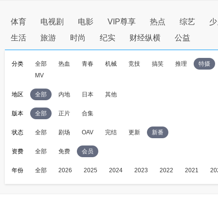
体育
电视剧
电影
VIP尊享
热点
综艺
少
生活
旅游
时尚
纪实
财经纵横
公益
分类
全部
热血
青春
机械
竞技
搞笑
推理
特摄
MV
地区
全部
内地
日本
其他
版本
全部
正片
合集
状态
全部
剧场
OAV
完结
更新
新番
资费
全部
免费
会员
年份
全部
2026
2025
2024
2023
2022
2021
20