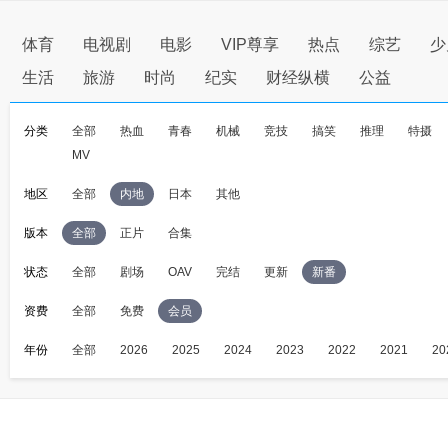
体育
电视剧
电影
VIP尊享
热点
综艺
少
生活
旅游
时尚
纪实
财经纵横
公益
分类
全部
热血
青春
机械
竞技
搞笑
推理
特摄
MV
地区
全部
内地
日本
其他
版本
全部
正片
合集
状态
全部
剧场
OAV
完结
更新
新番
资费
全部
免费
会员
年份
全部
2026
2025
2024
2023
2022
2021
20