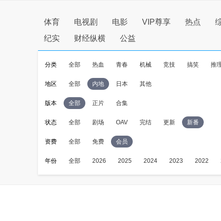
体育
电视剧
电影
VIP尊享
热点
纪实
财经纵横
公益
分类
全部
热血
青春
机械
竞技
搞笑
推
地区
全部
内地
日本
其他
版本
全部
正片
合集
状态
全部
剧场
OAV
完结
更新
新番
资费
全部
免费
会员
年份
全部
2026
2025
2024
2023
2022