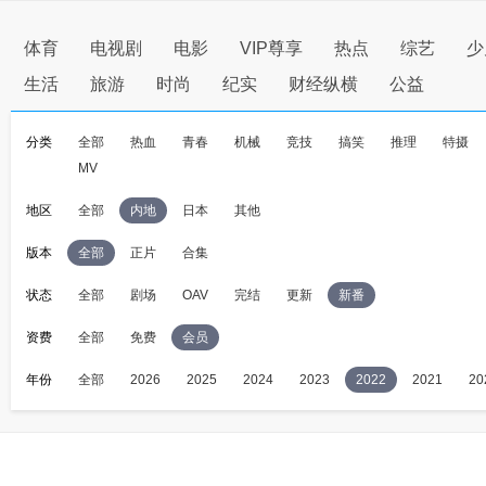
体育
电视剧
电影
VIP尊享
热点
综艺
少
生活
旅游
时尚
纪实
财经纵横
公益
分类
全部
热血
青春
机械
竞技
搞笑
推理
特摄
MV
地区
全部
内地
日本
其他
版本
全部
正片
合集
状态
全部
剧场
OAV
完结
更新
新番
资费
全部
免费
会员
年份
全部
2026
2025
2024
2023
2022
2021
20