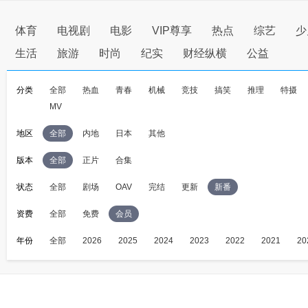
体育
电视剧
电影
VIP尊享
热点
综艺
少
生活
旅游
时尚
纪实
财经纵横
公益
分类
全部
热血
青春
机械
竞技
搞笑
推理
特摄
MV
地区
全部
内地
日本
其他
版本
全部
正片
合集
状态
全部
剧场
OAV
完结
更新
新番
资费
全部
免费
会员
年份
全部
2026
2025
2024
2023
2022
2021
20