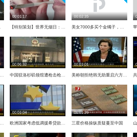
00:01:17
00:02:35
缅甸失事
【特别策划】世界无烟日：吸烟很酷吗？
美女7000多买个金镯子，戴了半天就掉色，柜员：你碰了洗洁精
00:01:32
00:01:01
能秋季新品发布会—梦幻光影秀
中国驻洛杉矶领馆遭枪击枪手自首
美称朝拒绝韩无助重启六方会谈-凤凰午间特快20120104
00:01:04
00:01:29
政府军继续攻打霍姆斯-凤凰午间特快-20120210
欧洲国家考虑低调援希贷款利率
三星价格操纵质疑蔓至中国