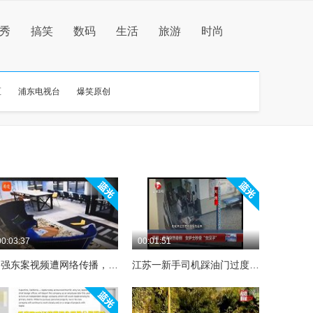
秀
搞笑
数码
生活
旅游
时尚
区
浦东电视台
爆笑原创
00:03:37
00:01:51
刘强东案视频遭网络传播，美国警方回应模棱两可
江苏一新手司机踩油门过度 一路猛倒车飞越隔离护栏