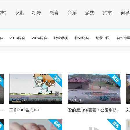
综艺
少儿
动漫
教育
音乐
游戏
汽车
创异
两会
2013两会
2014两会
财经纵横
探索纪实
纪录中国
合作专
00:00:24
00:01:01
成都医学院卡通井盖路障走红网络，人体器官秒变表情包
工作996 生病ICU
爱的魔力转圈圈！公园刮起尘卷风男子被卷入漩涡打转