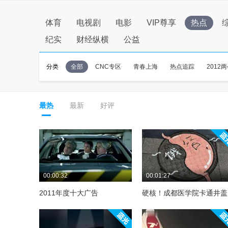
体育
电视剧
电影
VIP尊享
热点
纪实
财经纵横
公益
分类
全部
CNC专区
青春上海
热点追踪
2012
最热
最新
好评
00:00:32
00:01:27
2011年度十大广告
硬核！