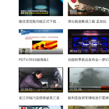
00:01:10
00:00:38
微信漂流瓶功能正式下线 曾被报道存在大量不良色情信息
滑出跑道断成三截 孟加拉客机
00:07:18
00:02:11
PDTV-0916姚海栋1
佳
00:01:02
00:01:28
龙江河镉污染团将破第三道防线
叙利亚