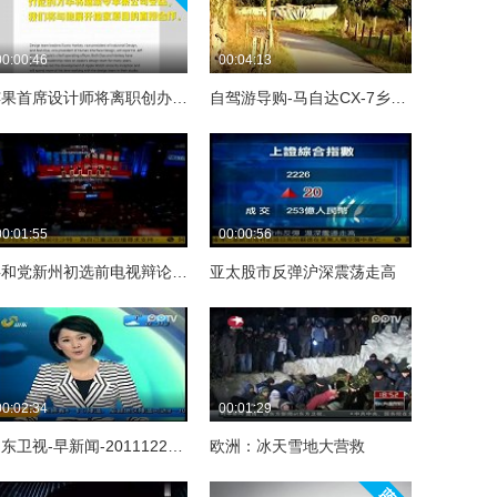
00:00:46
00:04:13
苹果首席设计师将离职创办新公司
自驾游导购-马自达CX-7乡间田野路
00:01:55
00:00:56
共和党新州初选前电视辩论登场
亚太股市反弹沪深震荡走高
00:02:34
00:01:29
山东卫视-早新闻-20111229-复旦大学公布研究结果验DNA找到曹操后代
欧洲：冰天雪地大营救