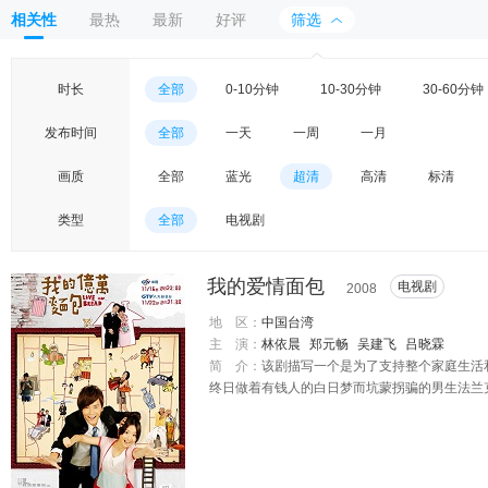
相关性
最热
最新
好评
筛选
时长
全部
0-10分钟
10-30分钟
30-60分钟
发布时间
全部
一天
一周
一月
画质
全部
蓝光
超清
高清
标清
类型
全部
电视剧
我的爱情面包
电视剧
2008
地 区：
中国台湾
主 演：
林依晨
郑元畅
吴建飞
吕晓霖
简 介：
该剧描写一个是为了支持整个家庭生活
终日做着有钱人的白日梦而坑蒙拐骗的男生法兰
所迫开始了一段吵闹的同居生活的故事……