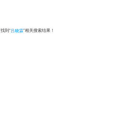
找到“
”相关搜索结果！
吕晓霖