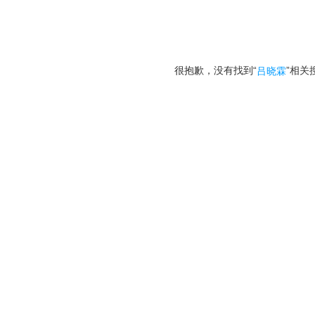
很抱歉，没有找到“
”相关
吕晓霖