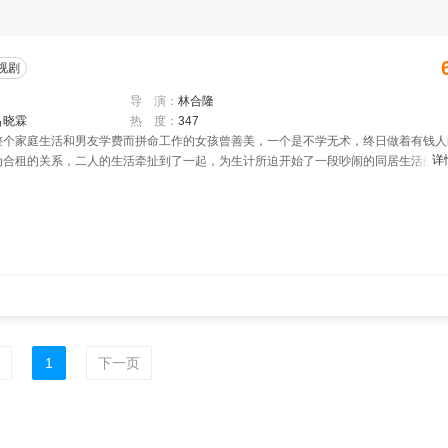
视剧
导 演：
林合隆
吕晓霖
热 度：
347
整个家庭生活和男友学费而拼命工作的女孩曾善美，一个是不学无术，终日做着有钱人
详
为合租的关系，二人的生活牵扯到了一起，为生计所迫开始了一段吵闹的同居生活的故
1
下一页