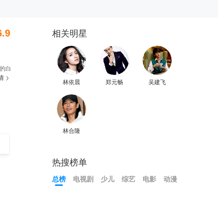
6.9
相关明星
的白
情
林依晨
郑元畅
吴建飞
林合隆
热搜榜单
总榜
电视剧
少儿
综艺
电影
动漫