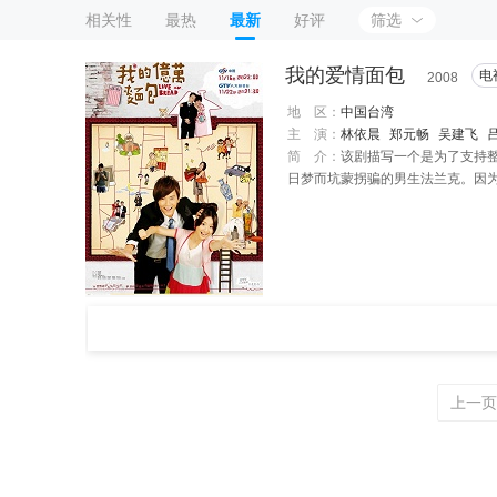
相关性
最热
最新
好评
筛选
我的爱情面包
电
2008
地 区：
中国台湾
主 演：
林依晨
郑元畅
吴建飞
简 介：
该剧描写一个是为了支持
日梦而坑蒙拐骗的男生法兰克。因
事……
上一页