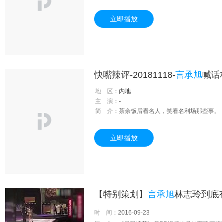
立即播放
快嘴辣评-20181118-
言承旭
喊话
地 区：
内地
主 演：
-
简 介：
茶余饭后看名人，笑看名利场那些事。
立即播放
【特别策划】
言承旭
林志玲到底有
时 间：
2016-09-23