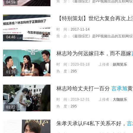
简 介：
《最强综艺》是PP视频出品的互联网综艺脱
04:59
【特别策划】世纪大复合再次上
时 间：
2017-11-14
简 介：
《最强综艺》是PP视频出品的互联网综艺脱
04:46
林志玲为何远嫁日本，而不愿嫁
时 间：
2020-03-18
上传者：
娱闻笑乐
热 度：
295
01:16
林志玲给丈夫打一百分
言承旭
黄
时 间：
2019-12-31
上传者：
大咖娱乐
热 度：
295
01:22
朱孝天承认F4私下关系不好，
言