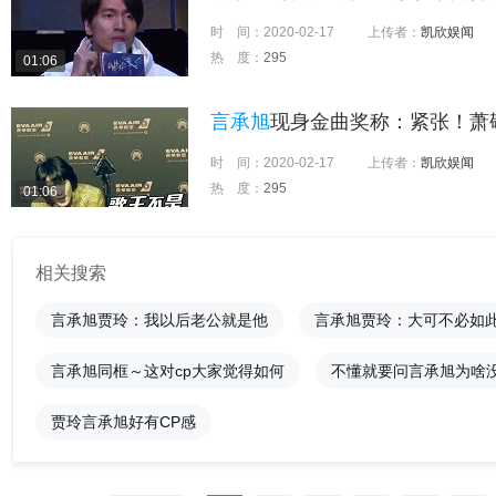
时 间：
2020-02-17
上传者：
凯欣娱闻
热 度：
295
01:06
言承旭
现身金曲奖称：紧张！萧
时 间：
2020-02-17
上传者：
凯欣娱闻
热 度：
295
01:06
相关搜索
言承旭贾玲：我以后老公就是他
言承旭贾玲：大可不必如
言承旭同框～这对cp大家觉得如何
不懂就要问言承旭为啥没
贾玲言承旭好有CP感