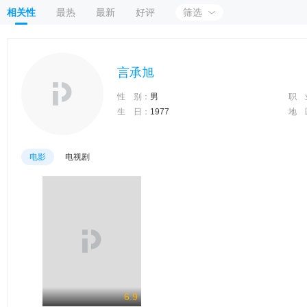
相关性
最热
最新
好评
筛选
言承旭
性 别：
男
职 
生 日：
1977
地 
电影
电视剧
6.9