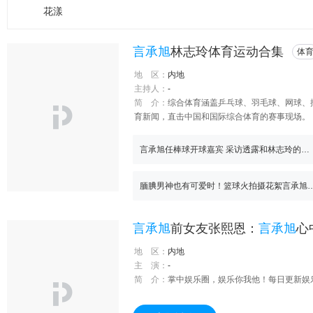
花漾
言承旭
林志玲体育运动合集
体
地 区：
内地
主持人：
-
简 介：
综合体育涵盖乒乓球、羽毛球、网球、
育新闻，直击中国和国际综合体育的赛事现场。
言承旭任棒球开球嘉宾 采访透露和林志玲的小秘密！-专题
腼腆男神也有可爱时！篮球火拍摄花絮言
言承旭
前女友张熙恩：
言承旭
心中爱
地 区：
内地
主 演：
-
简 介：
掌中娱乐圈，娱乐你我他！每日更新娱