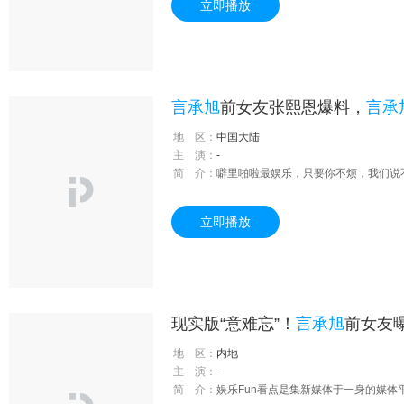
立即播放
言承旭
前女友张熙恩爆料，
言承
地 区：
中国大陆
主 演：
-
简 介：
噼里啪啦最娱乐，只要你不烦，我们说
立即播放
现实版“意难忘”！
言承旭
前女友
地 区：
内地
主 演：
-
简 介：
娱乐Fun看点是集新媒体于一身的媒体