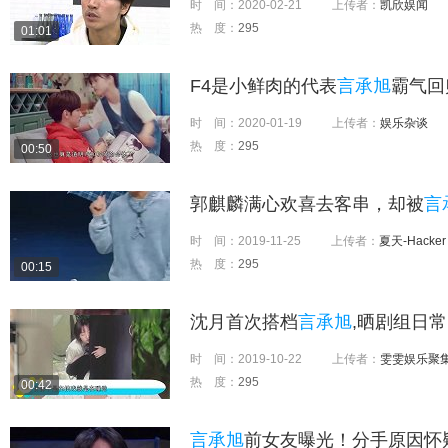
时 间：
2020-02-21
上传者：
凯欣娱闻
热 度：
295
01:01
F4是小鲜肉的代表
言承旭
霸气回
时 间：
2020-01-19
上传者：
娱乐杂谈
热 度：
295
00:50
郭麒麟满心欢喜去客串，却被
言
时 间：
2019-11-25
上传者：
夏天-Hacker
热 度：
295
00:15
沈月首次搭档
言承旭
,晒剧组日
时 间：
2019-10-22
上传者：
雯雯娱乐聚
热 度：
295
00:42
言承旭
前女友曝光！分手原因怀疑