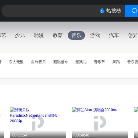
热搜榜
综艺
少儿
动漫
教育
音乐
游戏
汽车
创异
赞
乐人无数
自制音乐
翻唱猎奇
颁奖礼
音乐节
舞蹈
音乐
00:31:54
00:58:48