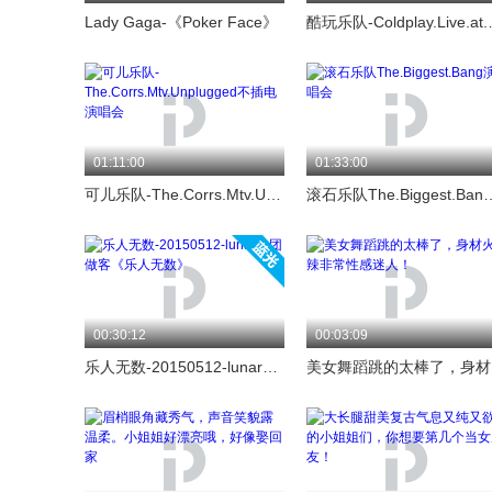
Lady Gaga-《Poker Face》
酷玩乐队-Coldp
01:11:00
01:33:00
可儿乐队-The.Corrs.Mtv.Unplugged不插电演唱会
滚石乐队The.Bigge
00:30:12
00:03:09
乐人无数-20150512-lunar女团做客《乐人无数》
美女