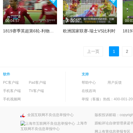
00:04:57
00:00:50
00:0
1819赛季英超第6轮-利物浦VS南安普敦
欧洲国家联赛-瑞士VS比利时
上一页
1
2
软件
支持
PC客户端
Pad客户端
帮助中心
用户反馈
手机客户端
TV客户端
在线咨询
手机视频网
举报（客服）热线：400-001-20
全国互联网不良信息举报中心
版权投诉邮箱：copyright
上海市
跟帖评论自律管理承诺
互联网不良信息举报中心
网上有害信息举报专区