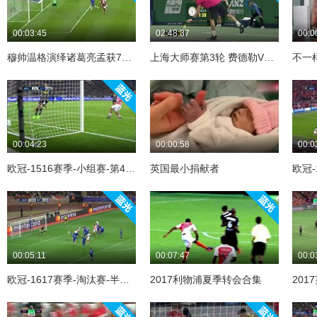
00:03:45
02:48:37
00:0
穆帅温格演绎诸葛亮孟获7擒7纵合集
上海大师赛第3轮 费德勒VS阿古特合集
不一
00:04:23
00:00:58
00:0
欧冠-1516赛季-小组赛-第4轮-门兴格拉德巴赫VS尤文图斯-合集
英国最小捐献者
00:05:11
00:07:47
00:0
欧冠-1617赛季-淘汰赛-半决赛-第1回合-摩纳哥vs尤文图斯-合集
2017利物浦夏季转会合集
20