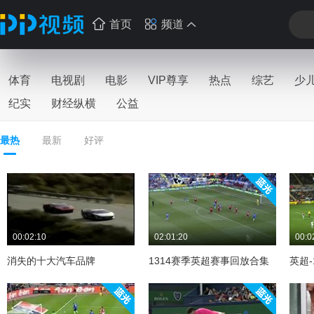
首页
频道
体育
电视剧
电影
VIP尊享
热点
综艺
少
纪实
财经纵横
公益
最热
最新
好评
00:02:10
02:01:20
00:0
消失的十大汽车品牌
1314赛季英超赛事回放合集