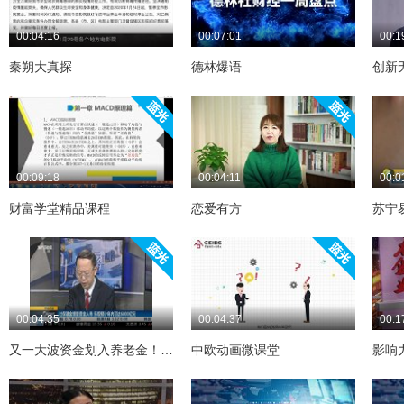
00:04:16
00:07:01
00:1
秦朔大真探
德林爆语
创新
00:09:18
00:04:11
00:0
财富学堂精品课程
恋爱有方
苏宁
00:04:35
00:04:37
00:1
又一大波资金划入养老金！每年上涨的同时，再也不用担心延迟退休了
中欧动画微课堂