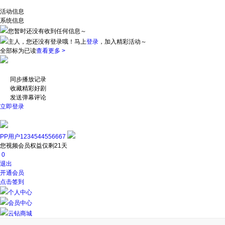
活动信息
系统信息
您暂时还没有收到任何信息～
主人，您还没有登录哦！
马上
登录
，加入精彩活动～
全部标为已读
查看更多 >
同步播放记录
收藏精彩好剧
发送弹幕评论
立即登录
PP用户1234544556667
您视频会员权益仅剩21天
0
退出
开通会员
点击签到
个人中心
会员中心
云钻商城