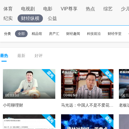
体育
电视剧
电影
VIP尊享
热点
综艺
少
纪实
财经纵横
公益
分类
全部
精品馆
房产汇
财经趣闻
科技前沿
财经学堂
最热
最新
好评
00:03:00
00:01:53
00:0
小司聊理财
马光远：中国人不是不爱花钱，是大家怕花了以后，生老病死没人管
老板