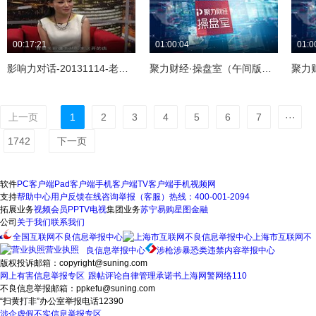
00:17:21
01:00:04
01:0
影响力对话-20131114-老周大盘鸡拉条子总经理 周冬
聚力财经·操盘室（午间版）161025
上一页
1
2
3
4
5
6
7
···
1742
下一页
软件
PC客户端
Pad客户端
手机客户端
TV客户端
手机视频网
支持
帮助中心
用户反馈
在线咨询
举报（客服）热线：400-001-2094
拓展业务
视频会员
PPTV电视
集团业务
苏宁易购
星图金融
公司
关于我们
联系我们
全国互联网不良信息举报中心
上海市互联网不
营业执照
良信息举报中心
涉枪涉暴恐类违禁内容举报中心
版权投诉邮箱：copyright@suning.com
网上有害信息举报专区
跟帖评论自律管理承诺书
上海网警网络110
不良信息举报邮箱：ppkefu@suning.com
“扫黄打非”办公室举报电话12390
涉企虚假不实信息举报专区