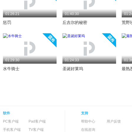
01:26:21
01:40:30
01:2
惩罚
丘吉尔的秘密
荒野
01:29:30
01:24:33
01:3
水牛骑士
圣诞好莱坞
最熟
软件
支持
PC客户端
Pad客户端
帮助中心
用户反馈
手机客户端
TV客户端
在线咨询