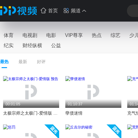
首页
频道
体育
电视剧
电影
VIP尊享
热点
综艺
少
纪实
财经纵横
公益
最热
最新
好评
00:01:05
01:10:37
01:1
太极宗师之太极门-爱情版 预告
孽债迷情
充气