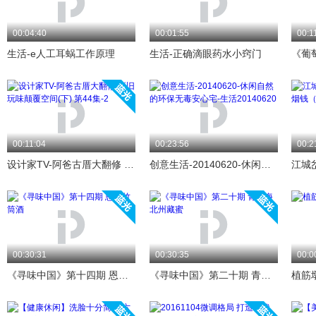
00:04:40
00:01:55
00:1
生活-e人工耳蜗工作原理
生活-正确滴眼药水小窍门
00:11:04
00:23:56
00:2
设计家TV-阿爸古厝大翻修 新旧玩味颠覆空间(下) 第44集-2
创意生活-20140620-休闲自然的环保无毒安心宅-生活20140620
00:30:31
00:30:35
00:0
《寻味中国》第十四期 恩施竹筒酒
《寻味中国》第二十期 青海海北州藏蜜
植筋