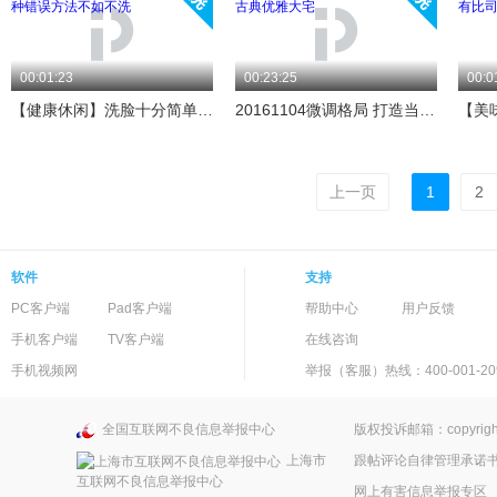
00:01:23
00:23:25
00:0
【健康休闲】洗脸十分简单 六种错误方法不如不洗
20161104微调格局 打造当代古典优雅大宅
上一页
1
2
软件
支持
PC客户端
Pad客户端
帮助中心
用户反馈
手机客户端
TV客户端
在线咨询
手机视频网
举报（客服）热线：400-001-20
全国互联网不良信息举报中心
版权投诉邮箱：copyright
上海市
跟帖评论自律管理承诺
互联网不良信息举报中心
网上有害信息举报专区