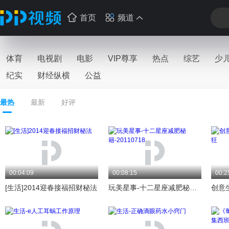
首页
频道
体育
电视剧
电影
VIP尊享
热点
综艺
少
纪实
财经纵横
公益
最热
最新
好评
00:04:09
00:08:15
00:2
[生活]2014迎春接福招财秘法
玩美星事-十二星座减肥秘籍-20110718