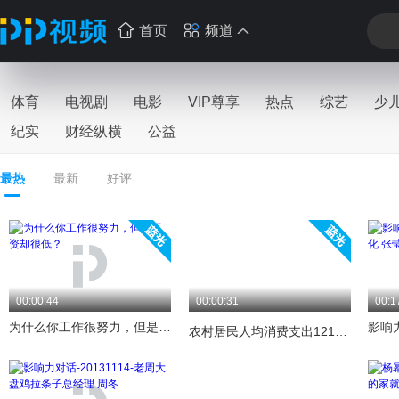
首页
频道
体育
电视剧
电影
VIP尊享
热点
综艺
少
纪实
财经纵横
公益
最热
最新
好评
00:00:44
00:00:31
00:1
为什么你工作很努力，但是工资却很低？
农村居民人均消费支出12124元 生活质量到底怎么样？