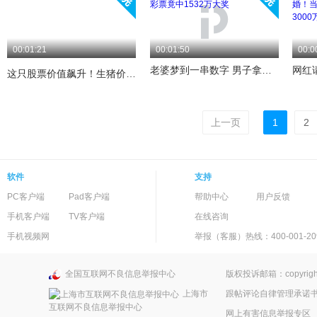
00:01:21
00:01:50
00:0
老婆梦到一串数字 男子拿去买彩票竟中1532万大奖
这只股票价值飙升！生猪价格水涨船高，“暴利”猪肉还吃得起吗？
上一页
1
2
软件
支持
PC客户端
Pad客户端
帮助中心
用户反馈
手机客户端
TV客户端
在线咨询
手机视频网
举报（客服）热线：400-001-20
全国互联网不良信息举报中心
版权投诉邮箱：copyright
上海市
跟帖评论自律管理承诺
互联网不良信息举报中心
网上有害信息举报专区