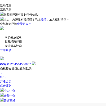
活动信息
系统信息
您暂时还没有收到任何信息～
主人，您还没有登录哦！
马上
登录
，加入精彩活动～
全部标为已读
查看更多 >
同步播放记录
收藏精彩好剧
发送弹幕评论
立即登录
PP用户1234544556667
您视频会员权益仅剩21天
0
退出
开通会员
点击签到
个人中心
会员中心
云钻商城