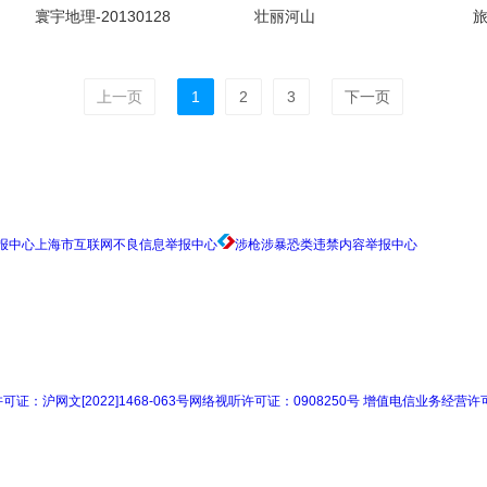
寰宇地理-20130128
壮丽河山
上一页
1
2
3
下一页
上海市互联网不良信息举报中心
涉枪涉暴恐类违禁内容举报中心
证：沪网文[2022]1468-063号
网络视听许可证：0908250号
增值电信业务经营许可证：