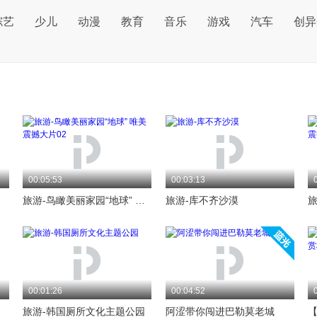
综艺
少儿
动漫
教育
音乐
游戏
汽车
创异
00:05:53
00:03:13
旅游-鸟瞰美丽家园“地球” 唯美震撼大片02
旅游-库不齐沙漠
00:01:26
00:04:52
旅游-韩国厕所文化主题公园
阿涩带你闯进巴勒莫老城