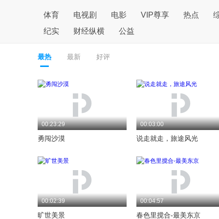
体育
电视剧
电影
VIP尊享
热点
纪实
财经纵横
公益
最热
最新
好评
00:23:29
00:03:00
勇闯沙漠
说走就走，旅途风光
00:02:39
00:04:57
旷世美景
春色里搅合-最美东京