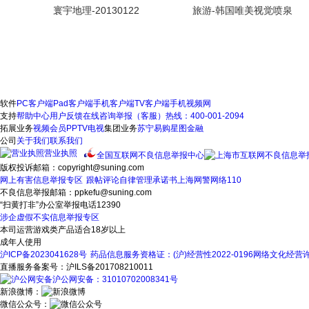
寰宇地理-20130122
旅游-韩国唯美视觉喷泉
软件
PC客户端
Pad客户端
手机客户端
TV客户端
手机视频网
支持
帮助中心
用户反馈
在线咨询
举报（客服）热线：400-001-2094
拓展业务
视频会员
PPTV电视
集团业务
苏宁易购
星图金融
公司
关于我们
联系我们
营业执照
全国互联网不良信息举报中心
版权投诉邮箱：copyright@suning.com
网上有害信息举报专区
跟帖评论自律管理承诺书
上海网警网络110
不良信息举报邮箱：ppkefu@suning.com
“扫黄打非”办公室举报电话12390
涉企虚假不实信息举报专区
本司运营游戏类产品适合18岁以上
成年人使用
沪ICP备2023041628号
药品信息服务资格证：(沪)经营性2022-0196
网络文化经营许可
直播服务备案号：沪ILS备201708210011
沪公网安备：31010702008341号
新浪微博：
微信公众号：