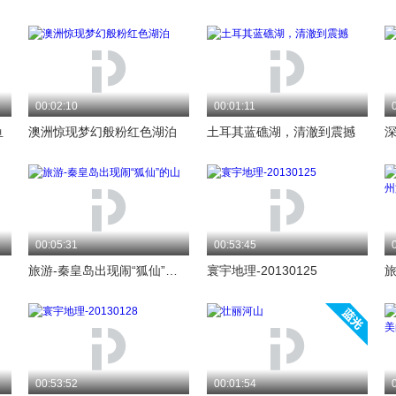
00:02:10
00:01:11
鱼
澳洲惊现梦幻般粉红色湖泊
土耳其蓝礁湖，清澈到震撼
00:05:31
00:53:45
旅游-秦皇岛出现闹“狐仙”的山
寰宇地理-20130125
00:53:52
00:01:54