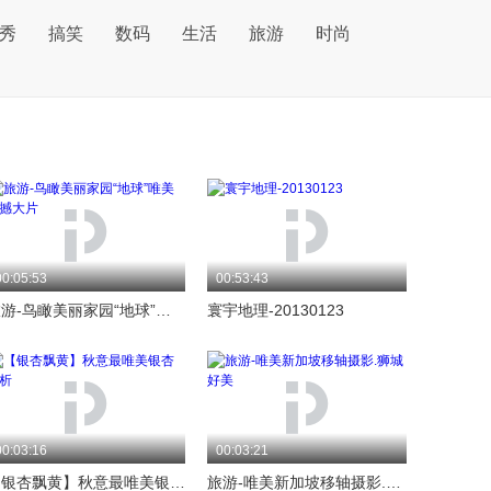
秀
搞笑
数码
生活
旅游
时尚
00:05:53
00:53:43
旅游-鸟瞰美丽家园“地球”唯美震撼大片
寰宇地理-20130123
00:03:16
00:03:21
【银杏飘黄】秋意最唯美银杏赏析
旅游-唯美新加坡移轴摄影.狮城好美