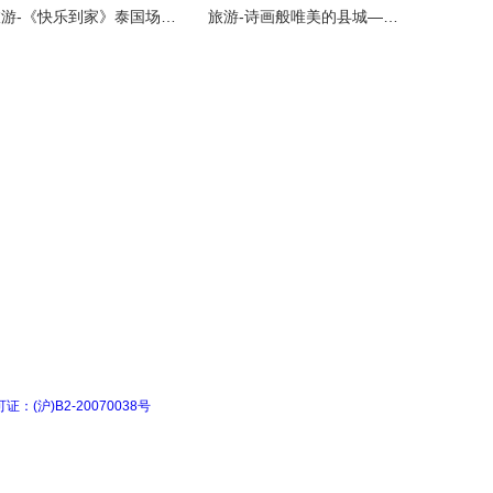
旅游-《快乐到家》泰国场景唯美的异域风情
旅游-诗画般唯美的县城——融水苗族自治县，一生必去的旅游地之一
(沪)B2-20070038号