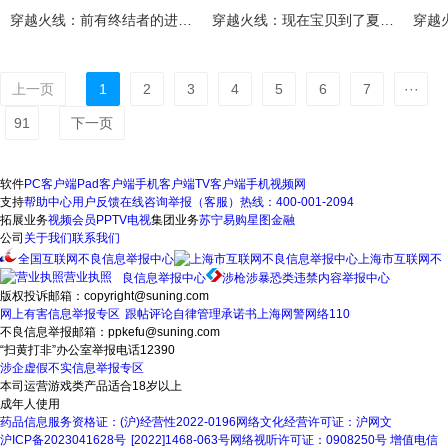
穿越火线：前有终结者的进攻后又宝贝的突袭！守点的人不崩溃才怪
穿越火线：现在宝贝到了夏天都滑不溜秋的！难以抓到身如泥鳅
上一页
1
2
3
4
5
6
7
···
91
下一页
软件
PC客户端
Pad客户端
手机客户端
TV客户端
手机视频网
支持
帮助中心
用户反馈
在线咨询
举报（客服）热线：400-001-2094
拓展业务
视频会员
PPTV电视
集团业务
苏宁易购
星图金融
公司
关于我们
联系我们
全国互联网不良信息举报中心
上海市互联网不
营业执照
良信息举报中心
涉枪涉暴恐类违禁内容举报中心
版权投诉邮箱：copyright@suning.com
网上有害信息举报专区
跟帖评论自律管理承诺书
上海网警网络110
不良信息举报邮箱：ppkefu@suning.com
“扫黄打非”办公室举报电话12390
涉企虚假不实信息举报专区
本司运营游戏类产品适合18岁以上
成年人使用
药品信息服务资格证：(沪)经营性2022-0196
网络文化经营许可证：沪网文
沪ICP备2023041628号
[2022]1468-063号
网络视听许可证：0908250号
增值电信