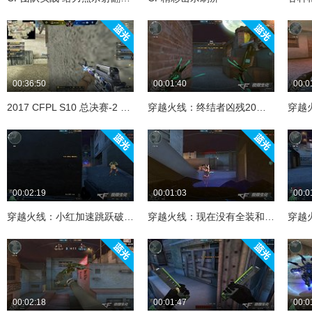
00:36:50
00:01:40
00:0
2017 CFPL S10 总决赛-2 TGF vs SV 第一场
穿越火线：终结者凶残20秒抓完所有人，土豪说：充个会员踢你！
00:02:19
00:01:03
00:0
穿越火线：小红加速跳跃破点教学！小红最后说的那句话秒退游戏！
穿越火线：现在没有全装和6烈龙根本不敢玩生化，遇到终结者快跑
00:02:18
00:01:47
00:0