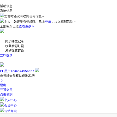
活动信息
系统信息
您暂时还没有收到任何信息～
主人，您还没有登录哦！
马上
登录
，加入精彩活动～
全部标为已读
查看更多 >
同步播放记录
收藏精彩好剧
发送弹幕评论
立即登录
PP用户1234544556667
您视频会员权益仅剩21天
0
退出
开通会员
点击签到
个人中心
会员中心
云钻商城