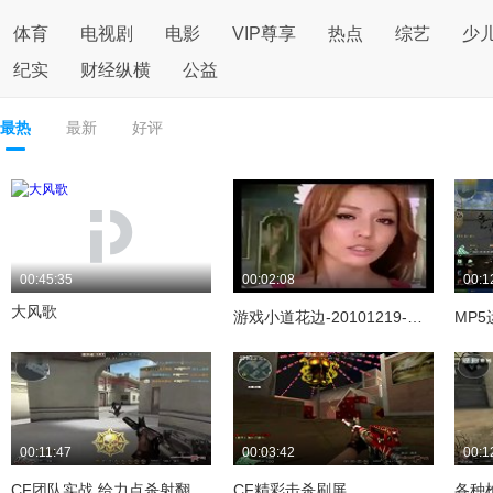
体育
电视剧
电影
VIP尊享
热点
综艺
少
纪实
财经纵横
公益
最热
最新
好评
00:45:35
00:02:08
00:1
大风歌
游戏小道花边-20101219-李毓芬《风色幻想》
00:11:47
00:03:42
00:1
CF团队实战 给力点杀射翻扛狙之人
CF精彩击杀刷屏
各种