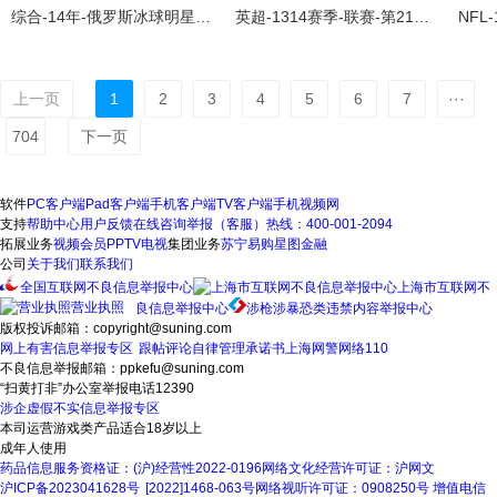
综合-14年-俄罗斯冰球明星期盼冬奥-新闻
英超-1314赛季-联赛-第21轮-斯托克城3：5利物浦-精华
上一页
1
2
3
4
5
6
7
···
704
下一页
软件
PC客户端
Pad客户端
手机客户端
TV客户端
手机视频网
支持
帮助中心
用户反馈
在线咨询
举报（客服）热线：400-001-2094
拓展业务
视频会员
PPTV电视
集团业务
苏宁易购
星图金融
公司
关于我们
联系我们
全国互联网不良信息举报中心
上海市互联网不
营业执照
良信息举报中心
涉枪涉暴恐类违禁内容举报中心
版权投诉邮箱：copyright@suning.com
网上有害信息举报专区
跟帖评论自律管理承诺书
上海网警网络110
不良信息举报邮箱：ppkefu@suning.com
“扫黄打非”办公室举报电话12390
涉企虚假不实信息举报专区
本司运营游戏类产品适合18岁以上
成年人使用
药品信息服务资格证：(沪)经营性2022-0196
网络文化经营许可证：沪网文
沪ICP备2023041628号
[2022]1468-063号
网络视听许可证：0908250号
增值电信