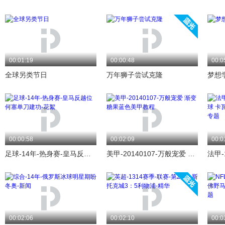
00:01:19
00:00:48
00:0
全球另类节日
万年狮子尝试克隆
梦想
00:00:58
00:02:09
00:0
足球-14年-热身赛-皇马反越位何塞单刀建功-花絮
美甲-20140107-万般宠爱 渐变糖果蓝色美甲教程
00:02:06
00:02:10
00:0