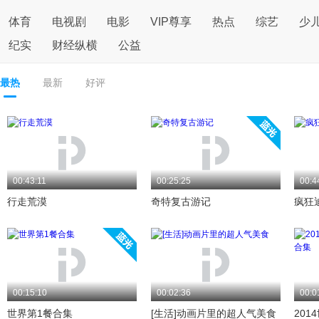
体育
电视剧
电影
VIP尊享
热点
综艺
少
纪实
财经纵横
公益
最热
最新
好评
00:43:11
00:25:25
00:4
行走荒漠
奇特复古游记
疯狂
00:15:10
00:02:36
00:0
世界第1餐合集
[生活]动画片里的超人气美食