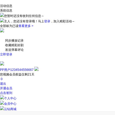
活动信息
系统信息
您暂时还没有收到任何信息～
主人，您还没有登录哦！
马上
登录
，加入精彩活动～
全部标为已读
查看更多 >
同步播放记录
收藏精彩好剧
发送弹幕评论
立即登录
PP用户1234544556667
您视频会员权益仅剩21天
0
退出
开通会员
点击签到
个人中心
会员中心
云钻商城