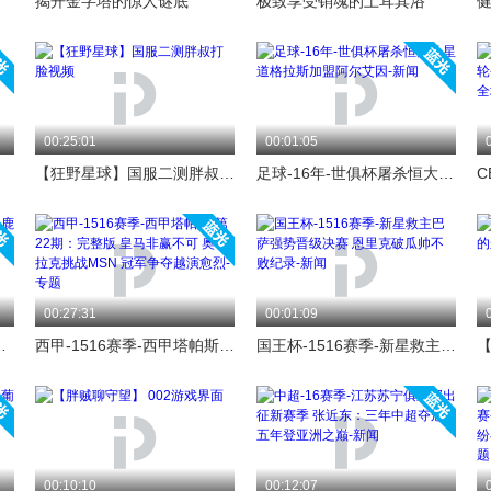
揭开金字塔的惊人谜底
极致享受销魂的土耳其浴
00:25:01
00:01:05
【狂野星球】国服二测胖叔打脸视频
足球-16年-世俱杯屠杀恒大杀星 道格拉斯加盟阿尔艾因-新闻
00:27:31
00:01:09
特丹精英VS埃因霍温-全场
西甲-1516赛季-西甲塔帕斯·第22期：完整版 皇马非赢不可 奥布拉克挑战MSN 冠军争夺越演愈烈-专题
国王杯-1516赛季-新星救主巴萨强势晋级决赛 恩里克破瓜帅不败纪录-新闻
00:10:10
00:12:07