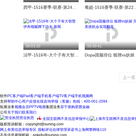
西甲-1516赛季-联赛-第24轮-瓦伦西亚2:1西班牙人-精华
葡超-1516赛季-联赛-第22轮-葡萄
00:03:20
00:30:41
法甲-1516年-大个子有大智慧 伊布细腻脚下功夫-新闻
Do
上一页
软件
PC客户端
Pad客户端
手机客户端
TV客户端
手机视频网
支持
帮助中心
用户反馈
在线咨询
举报（客服）热线：400-001-2094
拓展业务
视频会员
PPTV电视
集团业务
苏宁易购
星图金融
公司
关于我们
联系我们
营业执照
全国互联网不良信息举报中心
版权投诉邮箱：copyright@suning.com
网上有害信息举报专区
跟帖评论自律管理承诺书
上海网警网络110
不良信息举报邮箱：ppkefu@suning.com