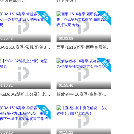
健健康康成长记
陛下开饭了
02:25:43
00:03:08
CBA-1516赛季-常规赛-第31轮-八一双鹿电池vs天津融宝支付-全场
西甲-1516赛季-西甲良辰第15集：齐氏皇马重拾微笑 霸道总裁轻打队宠-专题
01:10:31
01:55:46
【KsDotA2随机上分录】老迈的船长
解放者杯-16赛季-资格赛-第2回合-圣塔菲独立vs东方石油-全场
00:09:15
00:15:22