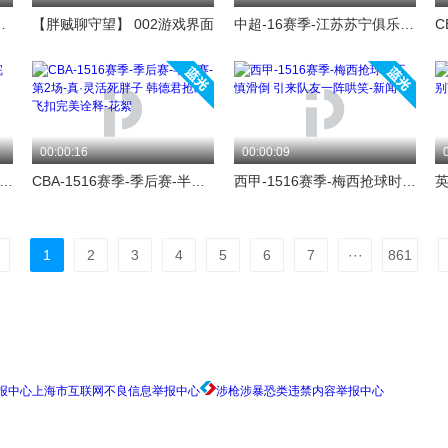
牙国民vs里斯本竞技-全场
【胖贼聊守望】 002游戏界面
中超-16赛季-江苏苏宁俱乐部出征新赛季 张近东：三年中超夺冠五年登亚洲之巅-新闻
00:00:16
00:00:09
pa国服排位 狐狸vs妖姬 完美抓机会实现翻盘
CBA-1516赛季-季后赛-半决赛-第2场-真·灵活死胖子 韩德君抢断飞扣完美诠释-花絮
西甲-1516赛季-梅西抢球时不慎滑倒 引来队友一阵哄笑-新闻
1
2
3
4
5
6
7
···
861
上海市互联网不良信息举报中心
涉枪涉暴恐类违禁内容举报中心