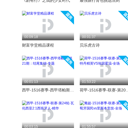
《剧有行》之我的少女时代
最强旅行背包挑选法则
00:09:18
00:01:37
财富学堂精品课程
贝乐虎古诗
00:01:13
01:53:22
西甲-1516赛季-西甲塔帕斯·第21期：结尾集锦-专题
荷甲-1516赛季-联赛-第20轮-鹿
00:03:15
01:55:57