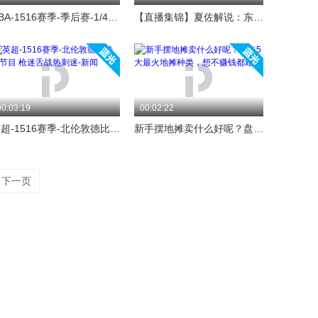
CBA-1516赛季-季后赛-1/4决赛-第2场-P力CBA第40期：主队纷纷再下一城 卫冕冠军岌岌可危-专题
【直播集锦】夏佐解说：东方铲神！刀僵尸七连杀！
00:03:19
00:02:22
英超-1516赛季-北伦敦德比特别节目 枪迷舌战热刺迷-新闻
新手摆地摊卖什么好呢？盘点5大最火地摊种类，想不赚钱都难
下一页