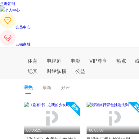
点击签到
个人中心
会员中心
云钻商城
体育
电视剧
电影
VIP尊享
热点
纪实
财经纵横
公益
最热
最新
好评
00:05:25
00:06:07