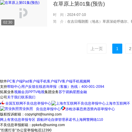
在草原上第01集(预告)
时 间：
2024-07-10
简 介：
在吉日嘎朗图（地名）草原深处呼德尔、朝鲁、丹巴、都仁四户牧民逐水草而牧，过着传统的游牧生活。 八十年代，改革开放的春风吹到了这个边缘的牧村。草场分给了牧民，畜群也承包给个人。于是，呼德尔、朝鲁、丹巴、都仁四家普普通通的牧民家庭开始发生新的变化，人物命运也随之改变，一场历史性变革让草原发生着巨变… 改革开放让老一代牧
02:30
上一页
1
2
软件
PC客户端
Pad客户端
手机客户端
TV客户端
手机视频网
支持
帮助中心
用户反馈
在线咨询
举报（客服）热线：400-001-2094
拓展业务
视频会员
PPTV电视
集团业务
苏宁易购
星图金融
公司
关于我们
联系我们
全国互联网不良信息举报中心
上海市互联网不
营业执照
良信息举报中心
涉枪涉暴恐类违禁内容举报中心
版权投诉邮箱：copyright@suning.com
网上有害信息举报专区
跟帖评论自律管理承诺书
上海网警网络110
不良信息举报邮箱：ppkefu@suning.com
“扫黄打非”办公室举报电话12390