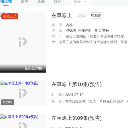
相关性
最热
最新
好评
筛选
在草原上
电视剧
2017
视频会员
地 区：
内地
主 演：
巴德玛
巴雅尔吐
鲁·江布拉
简 介：
在吉日嘎朗图（地名）草原深处呼德尔、
代，改革开放的春风吹到了这个边缘的牧村。草场
普通通的牧民家庭开始发生新的变化，人物命运也
生产生活发生着改变，也让年轻一代牧人在草原上
面的世界，去大学读书，但魂牵梦绕的草原永远召
情，友情和亲情，默默地实现着各自的价值。 经
更新至20集
渐成为现代化的新牧村。尤其是吉日嘎朗图草原上
着美好家园；他们在新的时代中，为全面建成小康社
在草原上第10集(预告)
时 间：
2024-07-10
简 介：
在吉日嘎朗图（地名）草原深处呼德尔、朝鲁、丹巴、都仁四户牧民逐水草而牧，过着传统的游牧生活。 八十年代，改革开放的春风吹到了这个边缘的牧村。草场分给了牧民，畜群也承包给个人。于是，呼德尔、朝鲁、丹巴、都仁四家普普通通的牧民家庭开始发生新的变化，人物命运也随之改变，一场历史性变革让草原发生着巨变… 改革开放让老一代牧
02:05
在草原上第09集(预告)