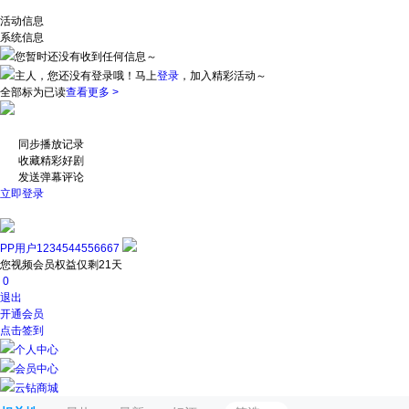
活动信息
系统信息
您暂时还没有收到任何信息～
主人，您还没有登录哦！
马上
登录
，加入精彩活动～
全部标为已读
查看更多 >
同步播放记录
收藏精彩好剧
发送弹幕评论
立即登录
PP用户1234544556667
您视频会员权益仅剩21天
0
退出
开通会员
点击签到
个人中心
会员中心
云钻商城