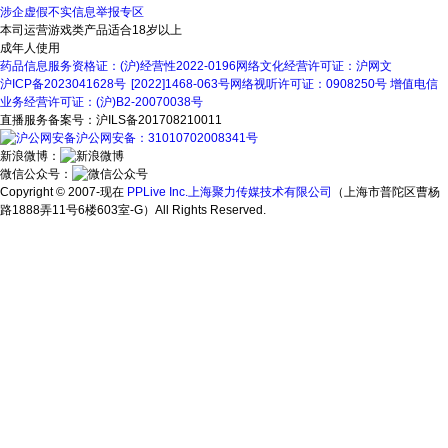
涉企虚假不实信息举报专区
本司运营游戏类产品适合18岁以上
成年人使用
药品信息服务资格证：(沪)经营性2022-0196
网络文化经营许可证：沪网文
沪ICP备2023041628号
[2022]1468-063号
网络视听许可证：0908250号
增值电信
业务经营许可证：(沪)B2-20070038号
直播服务备案号：沪ILS备201708210011
沪公网安备：31010702008341号
新浪微博：
微信公众号：
Copyright © 2007-现在
PPLive Inc.上海聚力传媒技术有限公司
（上海市普陀区曹杨
路1888弄11号6楼603室-G）All Rights Reserved.