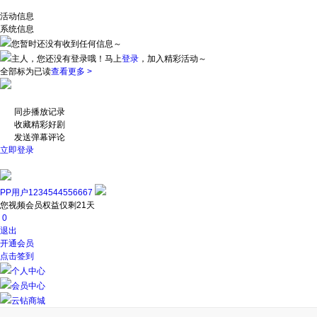
活动信息
系统信息
您暂时还没有收到任何信息～
主人，您还没有登录哦！
马上
登录
，加入精彩活动～
全部标为已读
查看更多 >
同步播放记录
收藏精彩好剧
发送弹幕评论
立即登录
PP用户1234544556667
您视频会员权益仅剩21天
0
退出
开通会员
点击签到
个人中心
会员中心
云钻商城