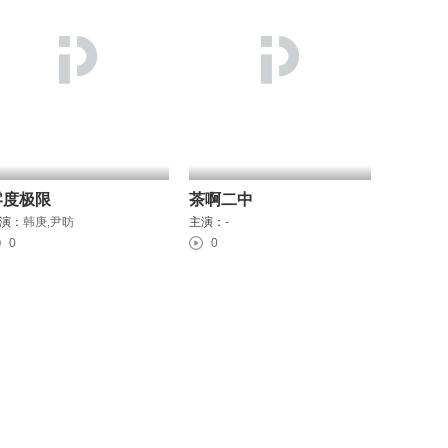
零度极限
茶啊二中
演：
韩庚,尹昉
主演：
-
0
0