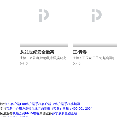
从21世纪安全撤离
正·青春
主演：
张若昀,钟楚曦,宋洋,吴晓亮
主演：
王玉众,王子文,赵燕国彰
0
0
软件
PC客户端
Pad客户端
手机客户端
TV客户端
手机视频网
支持
帮助中心
用户反馈
在线咨询
举报（客服）热线：400-001-2094
拓展业务
视频会员
PPTV电视
集团业务
苏宁易购
星图金融