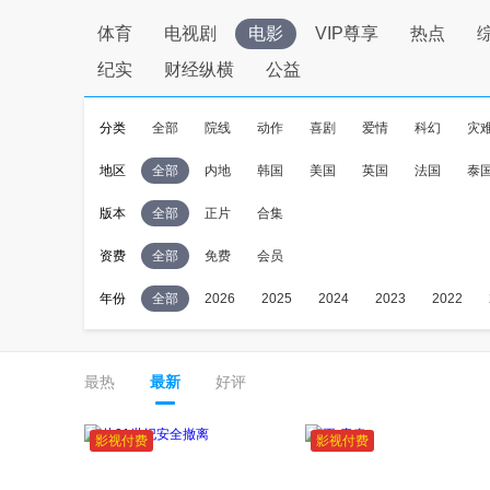
体育
电视剧
电影
VIP尊享
热点
纪实
财经纵横
公益
分类
全部
院线
动作
喜剧
爱情
科幻
灾
地区
全部
内地
韩国
美国
英国
法国
泰
版本
全部
正片
合集
资费
全部
免费
会员
年份
全部
2026
2025
2024
2023
2022
最热
最新
好评
影视付费
影视付费