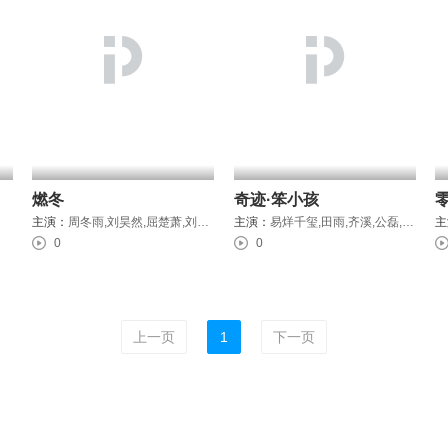
燃冬
奇迹·笨小孩
主演：
周冬雨,刘昊然,屈楚萧,刘白沙,魏如光
主演：
易烊千玺,田雨,齐溪,公磊,许君聪,陈哈琳,王宁,黄尧,巩金国,王传君,章宇,张志坚,杨新鸣,咏梅,徐峥
主
0
0
上一页
1
下一页