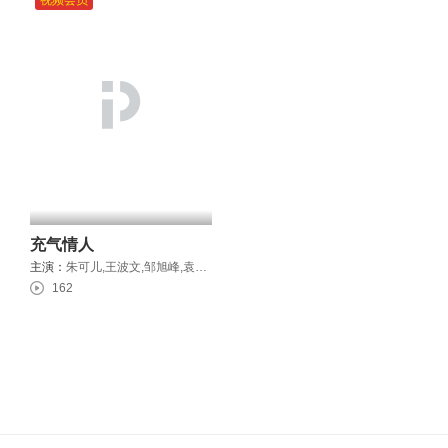
视频会员
充气情人
主演：
朱可儿,王波文,邹旭峰,袁宗轩
162