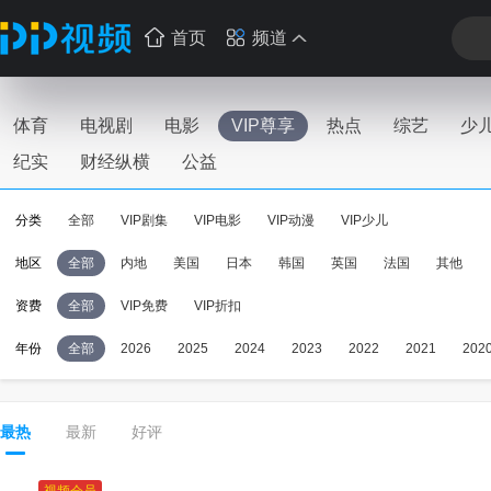
首页
频道
体育
电视剧
电影
VIP尊享
热点
综艺
少
纪实
财经纵横
公益
分类
全部
VIP剧集
VIP电影
VIP动漫
VIP少儿
地区
全部
内地
美国
日本
韩国
英国
法国
其他
资费
全部
VIP免费
VIP折扣
年份
全部
2026
2025
2024
2023
2022
2021
202
最热
最新
好评