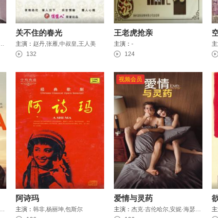
关不住的春光
王老虎抢亲
ars Ekborg,Dagmar Ebbesen
主演：
赵丹,张雁,中叔皇,王人美
主演：
-
主
132
124
视频会员
阿诗玛
爱情与灵药
赫塔尔,埃洛拉·托尔基亚,克莱尔·拉什布鲁克
主演：
韩非,杨丽坤,包斯尔
主演：
杰克·吉伦哈尔,安妮·海瑟薇,奥利弗·普莱特,汉克·阿扎利亚,乔什·盖德,盖布瑞·马赫特,朱迪·格雷尔,乔治·席格
主