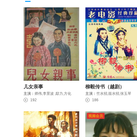
儿女亲事
柳毅传书（越剧）
主演：
师伟,李景波 ,邸力,方化
主演：
竺水招,筱水招,张玉琴
192
186
视频会员