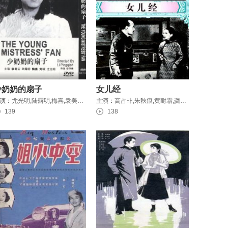
少奶奶的扇子
女儿经
演：
尤光明,陆露明,梅喜,袁美云,刘琼 ,梅熹,尤光照,白虹
主演：
高占非,朱秋痕,黄耐霜,龚稼农,胡蝶,宣景琳,郑小秋,王献斋,高倩苹
139
138