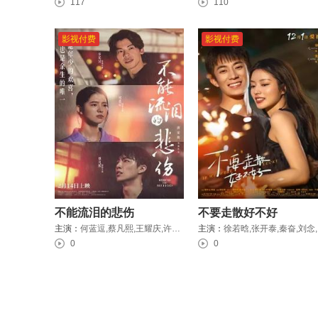
117
110
影视付费
影视付费
不能流泪的悲伤
不要走散好不好
主演：
何蓝逗,蔡凡熙,王耀庆,许光汉,左小青
主演：
徐若晗,张
0
0