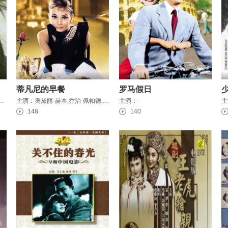
蒂凡尼的早餐
罗马假日
波文,邹旭峰,袁宗轩
主演：
奥黛丽·赫本,乔治·佩帕德,斯坦利·亚当斯,帕德里夏·妮尔,巴迪·艾布森,马丁·鲍尔萨姆
主演：
-
主
148
140