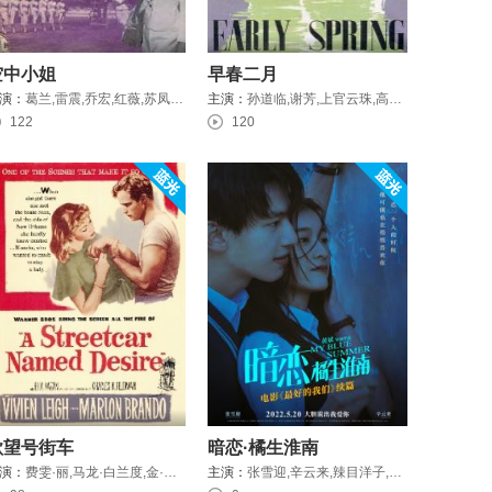
空中小姐
早春二月
演：
葛兰,雷震,乔宏,红薇,苏凤,唐真,吴家骧,叶枫
主演：
孙道临,谢芳,上官云珠,高博,韩焱,俞平,范雪朋
122
120
欲望号街车
暗恋·橘生淮南
演：
费雯·丽,马龙·白兰度,金·亨特,卡尔·莫尔登,玛丽埃塔·坎蒂
主演：
张雪迎,辛云来,辣目洋子,刘琳,伍嘉成,果靖霖,张熙然,李希萌,毛雪雯,姜宏波,秦奋,代乐乐,三浦研一,张磊