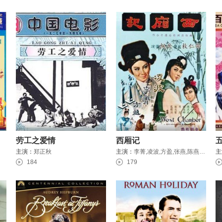
劳工之爱情
西厢记
主演：
郑正秋
主演：
李菁,凌波,方盈,张燕,陈燕燕,杨志卿 ,李昆,郝履仁
主
184
179