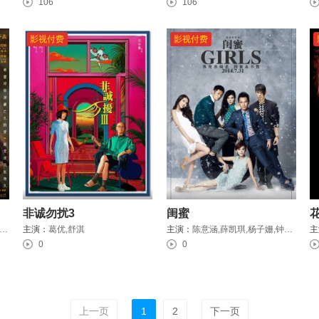
106
106
影视付费
影视付费
非诚勿扰3
闺蜜
开泰,秦奋,刘念,李立群,范明,克拉拉,牛莉,梁超,孙子钧,赵翊骁,刘金龙,金承佑
主演：
葛优,舒淇
主演：
陈意涵,薛凯琪,杨子姗,钟汉良,吴建豪,余文乐
主
0
0
上一页
1
2
下一页