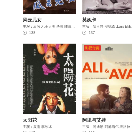
风云儿女
莫妮卡
主演：
袁牧之,王人美,谈瑛,陆露明,王桂林
主演：
哈里特·安德森 ,L
138
137
影视付费
太阳花
阿里与艾娃
主演：
夏雨,李冰冰
主演：
阿迪勒·阿