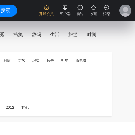
搜索
开通会员
客户端
看过
收藏
消息
秀
搞笑
数码
生活
旅游
时尚
剧情
文艺
纪实
预告
明星
微电影
2012
其他