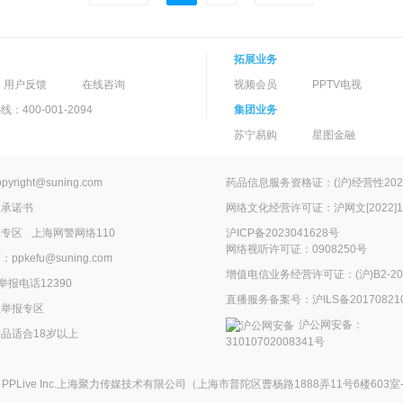
拓展业务
用户反馈
在线咨询
视频会员
PPTV电视
400-001-2094
集团业务
苏宁易购
星图金融
ight@suning.com
药品信息服务资格证：(沪)经营性2022
理承诺书
网络文化经营许可证：沪网文[2022]14
报专区
上海网警网络110
沪ICP备2023041628号
网络视听许可证：0908250号
kefu@suning.com
增值电信业务经营许可证：(沪)B2-200
举报电话12390
直播服务备案号：沪ILS备201708210
息举报专区
沪公网安备：
品适合18岁以上
31010702008341号
在
PPLive Inc.上海聚力传媒技术有限公司
（上海市普陀区曹杨路1888弄11号6楼603室-G）All