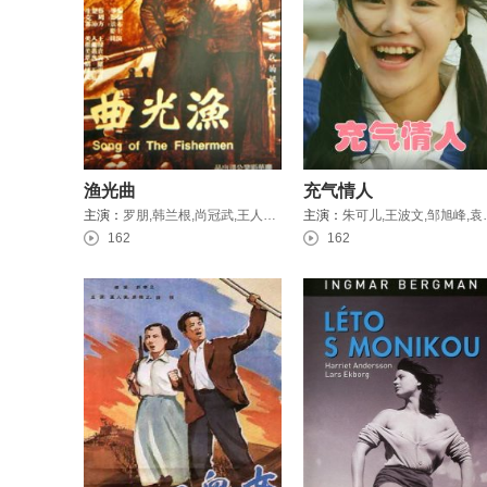
渔光曲
充气情人
主演：
罗朋,韩兰根,尚冠武,王人美,袁丛美,汤天绣
主演：
朱可儿,王
162
162