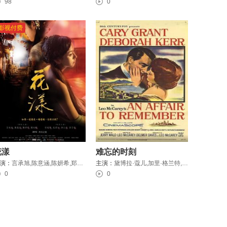
98
0
影视付费
花漾
难忘的时刻
演：
言承旭,陈意涵,陈妍希,郑元畅,吴君如,任达华
主演：
黛博拉·蔻儿,加里·格兰特,理查德·邓宁
0
0