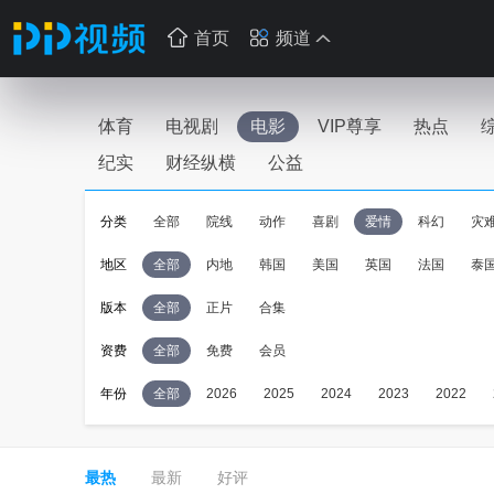
首页
频道
体育
电视剧
电影
VIP尊享
热点
纪实
财经纵横
公益
分类
全部
院线
动作
喜剧
爱情
科幻
灾
地区
全部
内地
韩国
美国
英国
法国
泰
版本
全部
正片
合集
资费
全部
免费
会员
年份
全部
2026
2025
2024
2023
2022
最热
最新
好评