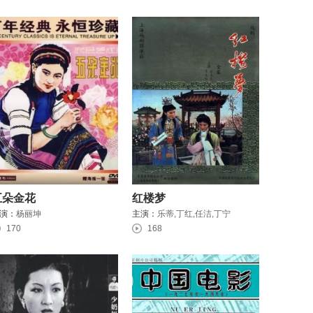
五朵金花
红楼梦
演：
杨丽坤
主演：
乐蒂,丁红,任洁,丁宁
170
168