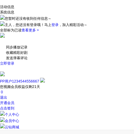
活动信息
系统信息
您暂时还没有收到任何信息～
主人，您还没有登录哦！
马上
登录
，加入精彩活动～
全部标为已读
查看更多 >
同步播放记录
收藏精彩好剧
发送弹幕评论
立即登录
PP用户1234544556667
您视频会员权益仅剩21天
0
退出
开通会员
点击签到
个人中心
会员中心
云钻商城