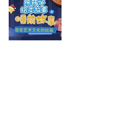
熊孩子睡前故事
主演：
-
0
上一页
1
下一页
软件
PC客户端
Pad客户端
手机客户端
TV客户端
手机视频网
支持
帮助中心
用户反馈
在线咨询
举报（客服）热线：400-001-2094
拓展业务
视频会员
PPTV电视
集团业务
苏宁易购
星图金融