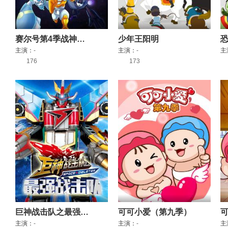
赛尔号第4季战神风云决
少年王阳明
主演：
-
主演：
-
主
176
173
巨神战击队之最强战击队
可可小爱（第九季）
主演：
-
主演：
-
主