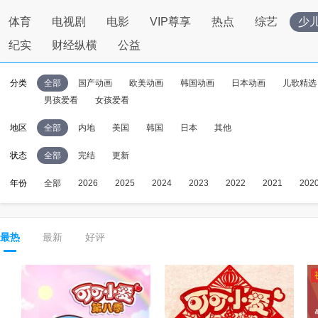
体育
电视剧
电影
VIP尊享
热点
综艺
少
纪实
财经纵横
公益
分类
全部
国产动画
欧美动画
韩国动画
日本动画
儿歌精选
男孩爱看
女孩爱看
地区
全部
内地
美国
韩国
日本
其他
状态
全部
完结
更新
年份
全部
2026
2025
2024
2023
2022
2021
202
最热
最新
好评