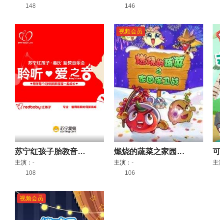
148
146
视频会员
苏宁红孩子胎教音乐会
燃烧的蔬菜之家园保卫战
主演：
-
主演：
-
主
108
106
视频会员