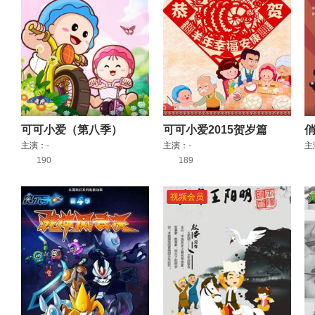
可可小爱（第八季）
可可小爱2015贺岁篇
主演：
-
主演：
-
主
190
189
视频会员