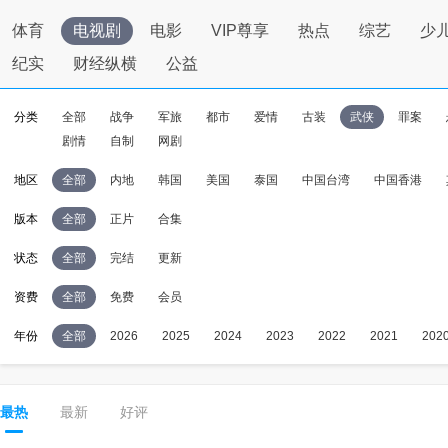
体育
电视剧
电影
VIP尊享
热点
综艺
少
纪实
财经纵横
公益
分类
全部
战争
军旅
都市
爱情
古装
武侠
罪案
剧情
自制
网剧
地区
全部
内地
韩国
美国
泰国
中国台湾
中国香港
版本
全部
正片
合集
状态
全部
完结
更新
资费
全部
免费
会员
年份
全部
2026
2025
2024
2023
2022
2021
202
最热
最新
好评