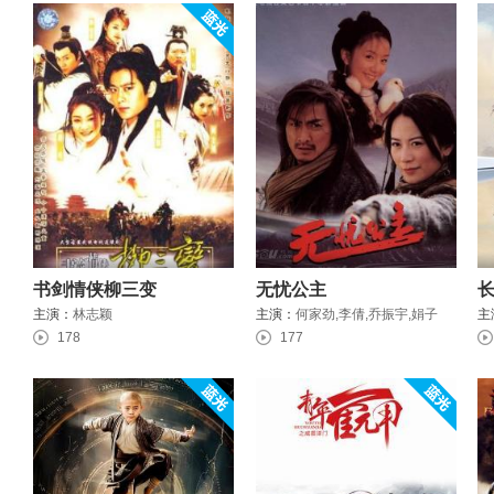
书剑情侠柳三变
无忧公主
主演：
林志颖
主演：
何家劲,李倩,乔振宇,娟子
主
178
177