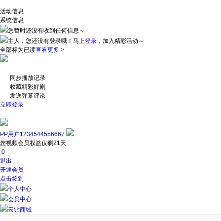
活动信息
系统信息
您暂时还没有收到任何信息～
主人，您还没有登录哦！
马上
登录
，加入精彩活动～
全部标为已读
查看更多 >
同步播放记录
收藏精彩好剧
发送弹幕评论
立即登录
PP用户1234544556667
您视频会员权益仅剩21天
0
退出
开通会员
点击签到
个人中心
会员中心
云钻商城