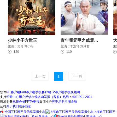
少林小子方世玉
青年霍元甲之威震津门全集版
主演：
史可,释小松
主演：
李浩轩,刘真君
主
120
110
上一页
1
下一页
软件
PC客户端
Pad客户端
手机客户端
TV客户端
手机视频网
支持
帮助中心
用户反馈
在线咨询
举报（客服）热线：400-001-2094
拓展业务
视频会员
PPTV电视
集团业务
苏宁易购
星图金融
公司
关于我们
联系我们
全国互联网不良信息举报中心
上海市互联网不
营业执照
良信息举报中心
涉枪涉暴恐类违禁内容举报中心