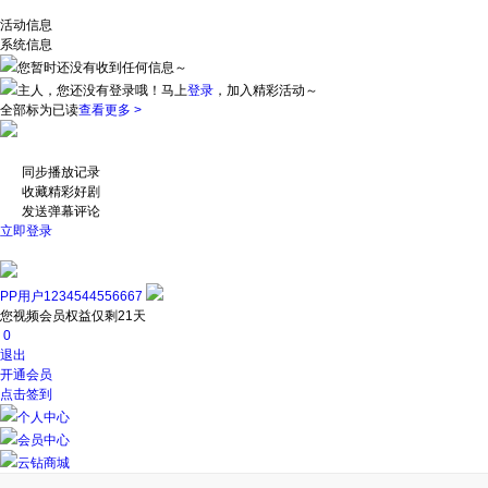
活动信息
系统信息
您暂时还没有收到任何信息～
主人，您还没有登录哦！
马上
登录
，加入精彩活动～
全部标为已读
查看更多 >
同步播放记录
收藏精彩好剧
发送弹幕评论
立即登录
PP用户1234544556667
您视频会员权益仅剩21天
0
退出
开通会员
点击签到
个人中心
会员中心
云钻商城