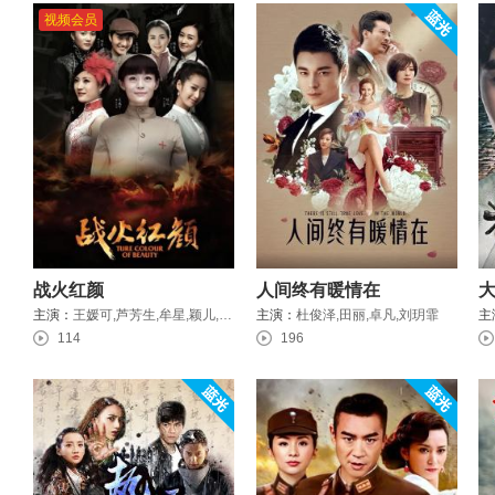
视频会员
战火红颜
人间终有暖情在
主演：
王媛可,芦芳生,牟星,颖儿,杨童舒,张晞临
主演：
杜俊泽,田丽,卓凡,刘玥霏
主
114
196