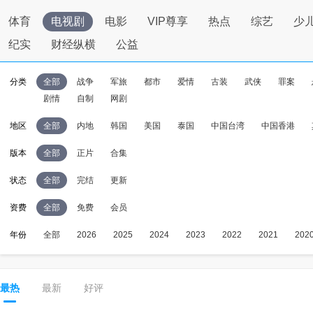
体育
电视剧
电影
VIP尊享
热点
综艺
少
纪实
财经纵横
公益
分类
全部
战争
军旅
都市
爱情
古装
武侠
罪案
剧情
自制
网剧
地区
全部
内地
韩国
美国
泰国
中国台湾
中国香港
版本
全部
正片
合集
状态
全部
完结
更新
资费
全部
免费
会员
年份
全部
2026
2025
2024
2023
2022
2021
202
最热
最新
好评