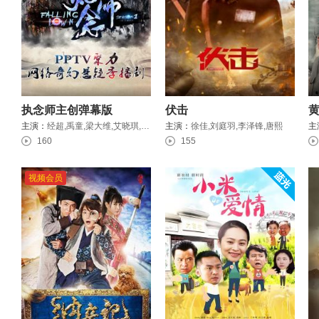
执念师主创弹幕版
伏击
主演：
经超,禹童,梁大维,艾晓琪,王修泽
主演：
徐佳,刘庭羽,李泽锋,唐熙
主
160
155
视频会员