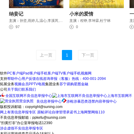
纳妾记
小米的爱情
主演：
孙坚,雨婷儿,温心,李溪芮,何育骏
主演：
程铮,李坤霖,杜宁林
主
97
0
上一页
1
下一页
软件
PC客户端
Pad客户端
手机客户端
TV客户端
手机视频网
支持
帮助中心
用户反馈
在线咨询
举报（客服）热线：400-001-2094
拓展业务
视频会员
PPTV电视
集团业务
苏宁易购
星图金融
公司
关于我们
联系我们
全国互联网不良信息举报中心
上海市互联网不
营业执照
良信息举报中心
涉枪涉暴恐类违禁内容举报中心
版权投诉邮箱：copyright@suning.com
网上有害信息举报专区
跟帖评论自律管理承诺书
上海网警网络110
不良信息举报邮箱：ppkefu@suning.com
“扫黄打非”办公室举报电话12390
涉企虚假不实信息举报专区
本司运营游戏类产品适合18岁以上