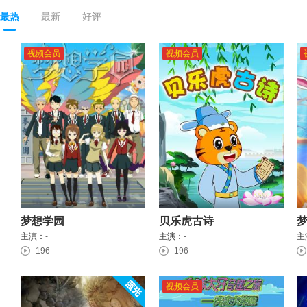
最热
最新
好评
视频会员
视频会员
梦想学园
贝乐虎古诗
主演：
-
主演：
-
主
196
196
视频会员