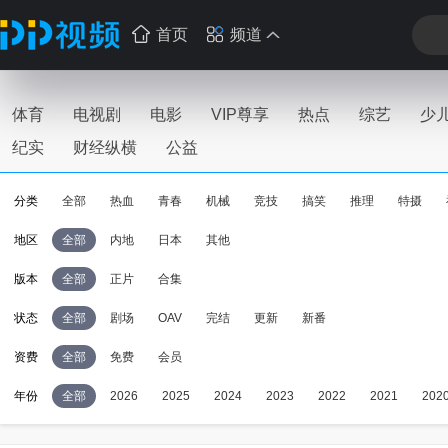
首页
频道
体育
电视剧
电影
VIP尊享
热点
综艺
少
纪实
财经纵横
公益
分类
全部
热血
青春
机械
竞技
搞笑
推理
特摄
地区
全部
内地
日本
其他
版本
全部
正片
合集
状态
全部
剧场
OAV
完结
更新
新番
资费
全部
免费
会员
年份
全部
2026
2025
2024
2023
2022
2021
202