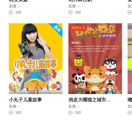
主演：
-
主演：
-
主
186
186
视频会员
小丸子儿童故事
俏皮大嘴猫之城市游侠
主演：
-
主演：
-
主
183
182