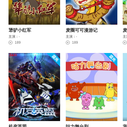
犟驴小红军
麦圈可可漫游记
主演：
-
主演：
-
主
189
189
机变英盟
咕力舞台剧