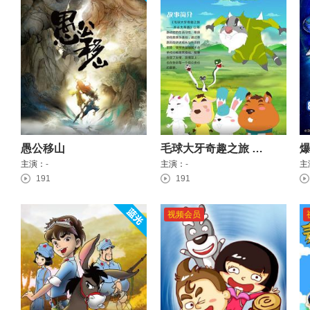
愚公移山
毛球大牙奇趣之旅 奔走大草原
主演：
-
主演：
-
主
191
191
视频会员