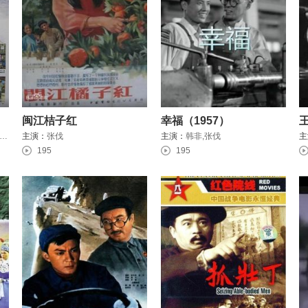
闽江桔子红
幸福（1957）
笑鸥,傅伯棠,王岚,舒适,冯奇,李农,张翼,林彬,师伟,邓楠,崔超明
主演：
张伐
主演：
韩非,张伐
主
195
195