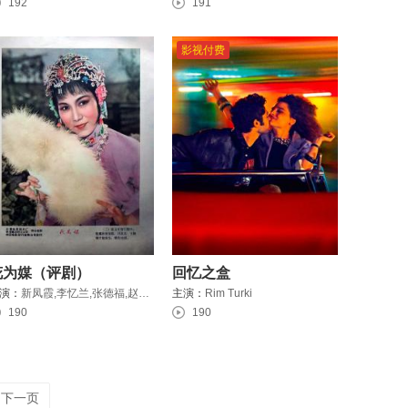
192
191
影视付费
花为媒（评剧）
回忆之盒
演：
新凤霞,李忆兰,张德福,赵丽蓉
主演：
Rim Turki
190
190
下一页