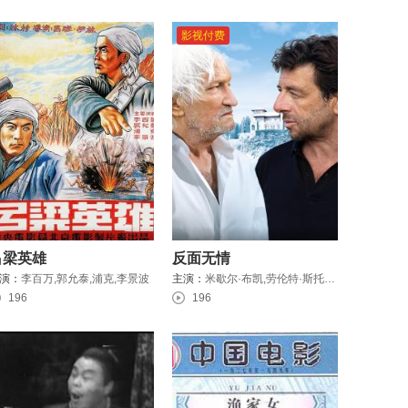
影视付费
吕梁英雄
反面无情
演：
李百万,郭允泰,浦克,李景波
主演：
米歇尔·布凯,劳伦特·斯托克,尼尔斯·阿贺斯图普,保罗·艾米,弗朗索瓦·温琴泰利,索菲·费尔贝克,伊莲娜·雅各布,帕特里克·布鲁尔
196
196