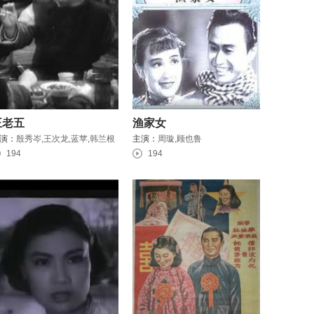
王老五
渔家女
演：
殷秀岑,王次龙,蓝苹,韩兰根
主演：
周璇,顾也鲁
194
194