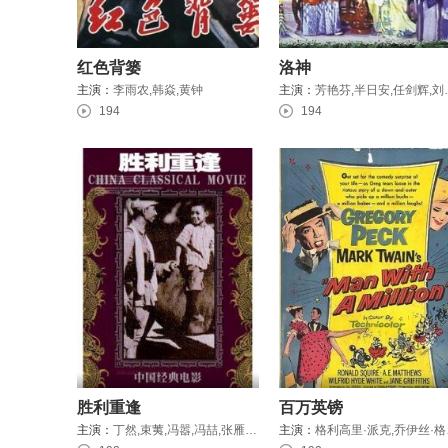
红色背篓
洛神
主演：
李雨农,韩焱,黄钟
主演：
芳艳芬,半
194
194
胜利重逢
百万英镑
主演：
丁然,束荑,冯嚣,冯喆,张雁,凌云,束夷,杨梦昶,范正刚,江雨声,齐衡
主演：
格利高里·派