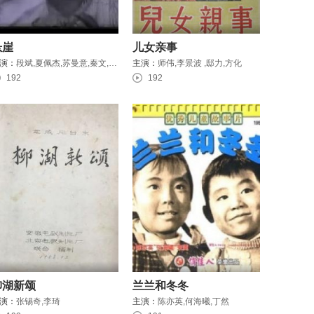
悬崖
儿女亲事
演：
段斌,夏佩杰,苏曼意,秦文,周正,周刍,张凤翔,王春英
主演：
师伟,李景波 ,邸力,方化
192
192
柳湖新颂
兰兰和冬冬
演：
张锡奇,李琦
主演：
陈亦英,何海曦,丁然