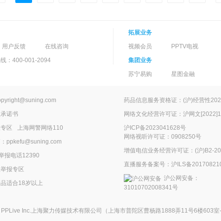
拓展业务
用户反馈
在线咨询
视频会员
PPTV电视
400-001-2094
集团业务
苏宁易购
星图金融
ight@suning.com
药品信息服务资格证：(沪)经营性2022
理承诺书
网络文化经营许可证：沪网文[2022]14
报专区
上海网警网络110
沪ICP备2023041628号
网络视听许可证：0908250号
kefu@suning.com
增值电信业务经营许可证：(沪)B2-200
举报电话12390
直播服务备案号：沪ILS备201708210
息举报专区
沪公网安备：
品适合18岁以上
31010702008341号
在
PPLive Inc.上海聚力传媒技术有限公司
（上海市普陀区曹杨路1888弄11号6楼603室-G）All