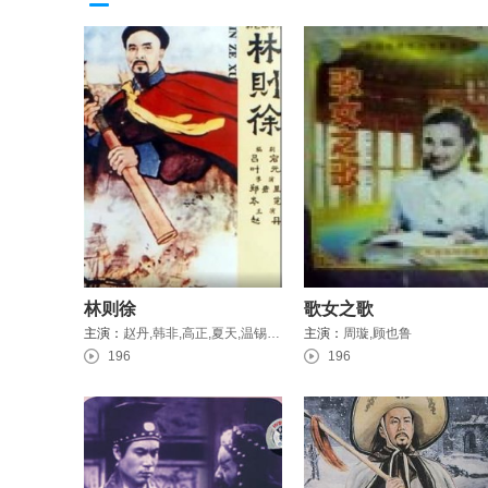
林则徐
歌女之歌
主演：
赵丹,韩非,高正,夏天,温锡莹,钱千里,秦怡,蓝谷
主演：
周璇,顾也鲁
196
196