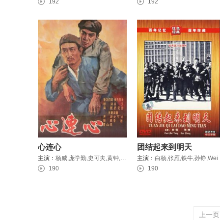
192
192
心连心
团结起来到明天
主演：
杨威,庞学勤,史可夫,黄钟,章薇
主演：
白杨
190
190
上一页