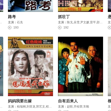
路考
抓壮丁
日安,任剑辉,刘克宣
主演：
石冼
主演：
陈戈,吴雪,尹文媛,雷平,邵华,王志刚,张逸生
主
193
192
妈妈我要出嫁
自有后来人
克,乔伊丝·格伦菲尔,休·格里夫斯,布莱恩·福布斯
主演：
柏瑞桐,刘世龙,郭艺文,程晨,江燕
主演：
赵联,齐桂荣,车毅
主