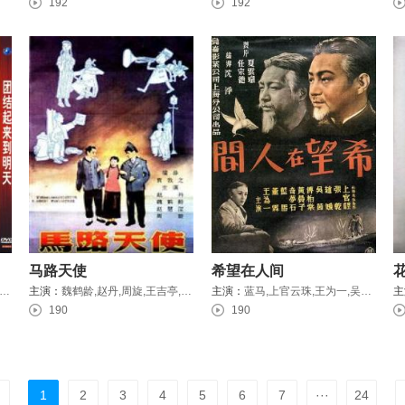
192
192
马路天使
希望在人间
,张雁,铁牛,孙铮,Wei Zhou
主演：
魏鹤龄,赵丹,周旋,王吉亭,柳金玉,周璇,赵慧深,钱千里,袁绍梅
主演：
蓝马,上官云珠,王为一,吴茵,黄晨,李保罗
主
190
190
1
2
3
4
5
6
7
···
24