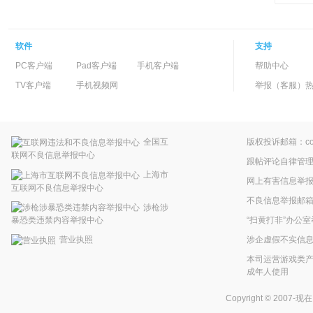
软件
支持
PC客户端
Pad客户端
手机客户端
帮助中心
TV客户端
手机视频网
举报（客服）热线：
全国互
版权投诉邮箱：copyr
联网不良信息举报中心
跟帖评论自律管
上海市
网上有害信息举
互联网不良信息举报中心
不良信息举报邮箱：pp
涉枪涉
“扫黄打非”办公室
暴恐类违禁内容举报中心
涉企虚假不实信
营业执照
本司运营游戏类产
成年人使用
Copyright © 2007-现