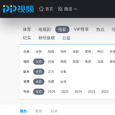
首页
频道
体育
电视剧
电影
VIP尊享
热点
纪实
财经纵横
公益
分类
全部
院线
动作
喜剧
爱情
科幻
灾
地区
全部
内地
韩国
美国
英国
法国
泰
版本
全部
正片
合集
资费
全部
免费
会员
年份
全部
2026
2025
2024
2023
2022
最热
最新
好评