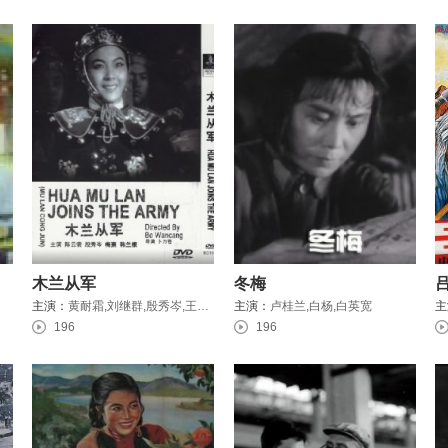
木兰从军
冬梅
主演：
黄耐霜,刘继群,殷秀岑,王乃东,章志直,文逸民,陈云裳,韩兰根
主演：
卢桂兰,白杨,白英宽
主
196
196