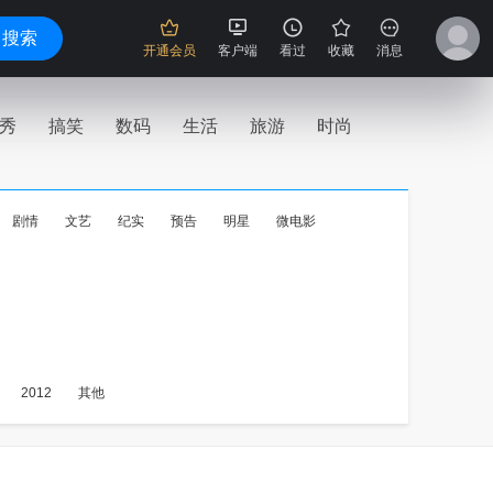
搜索
开通会员
客户端
看过
收藏
消息
秀
搞笑
数码
生活
旅游
时尚
剧情
文艺
纪实
预告
明星
微电影
2012
其他