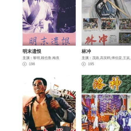
明末遗恨
林冲
主演：
黎明,顾也鲁,梅熹
主演：
茂路,高
196
195